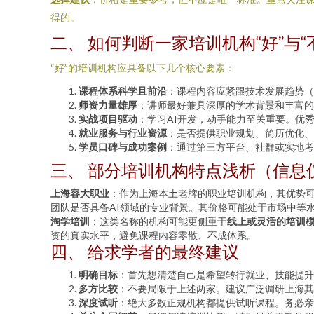
得的。
二、 如何判断一家培训机构“好”与“
“好”的培训机构应具备以下几个核心要素：
课程体系科学且前沿
：课程内容应紧跟技术发展趋势（
师资力量雄厚
：讲师最好兼具深厚的学术背景和丰富的
实战项目驱动
：学习AI开发，动手能力至关重要。优
就业服务与行业资源
：是否提供职业规划、简历优化、
学员口碑与成功案例
：通过第三方平台、社群或实地考
三、 部分培训机构特点浅析（信息
上海容大职业
：作为上海本土老牌的职业培训机构，其优势
团队是否具备AI领域的专业背景。其价格可能处于市场中等
淘学培训
：这类名称的机构可能更侧重于
线上或灵活的培训
资的真实水平，避免课程内容零散、不成体系。
四、 给求学者的最终建议
明确目标
：首先想清楚自己是希望转行就业、技能提升
多方比较
：不要局限于上述两家。建议广泛调研上海其
深度试听
：绝大多数正规机构都提供试听课程。务必亲