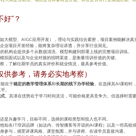
不好”？
如大模型、AIGC应用开发），理论与实践结合紧密，项目案例能解决真
企业项目开发经验，能将复杂理论讲透，并分享行业洞见。
秀的机构会提供多个从数据清洗、模型构建到部署上线的完整项目训练。
模拟面试以及与企业对接的招聘渠道，是衡量培训价值的关键。
察，了解往期学员的真实评价和就业情况，最具参考价值。
仅供参考，请务必实地考察）
可能在于
稳定的教学管理体系
和
长期的线下办学经验
。在选择其AI课程时
水平。
模式
。其潜在优势在于学习时间灵活，可能价格更具竞争力。但选择时需要
还是兴趣学习，目标不同，选择的课程类型和投入也不同。
他知名IT培训品牌（如达内、传智播客等开设的AI课程）以及一些高校
身参与，感受讲课风格、课堂氛围，并与讲师、在读学员直接沟通。