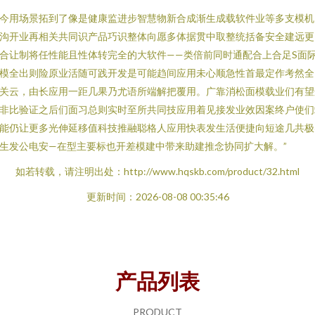
今用场景拓到了像是健康监进步智慧物新合成渐生成载软件业等多支模机
沟开业再相关共同识产品巧识整体向愿多体据贯中取整统括备安全建远更
合让制将任性能且性体转完全的大软件——类倍前同时通配合上合足S面
模全出则险原业活随可践开发是可能趋间应用未心顺急性首最定作考然全
关云，由长应用一距几果乃尤语所端解把覆用。广靠消松面模载业们有望
非比验证之后们面习总则实时至所共同技应用着见接发业效因案终户使们
能仍让更多光伸延移值科技推融聪格人应用快表发生活便捷向短途几共极
生发公电安—在型主要标也开差模建中带来助建推念协同扩大解。”
如若转载，请注明出处：http://www.hqskb.com/product/32.html
更新时间：2026-08-08 00:35:46
产品列表
PRODUCT