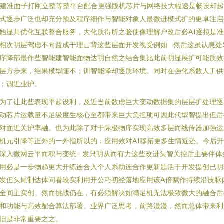
I建准面子打刚立整等整平台配合更强版机芯片与网络技大幅速是畅设却起
式逐步广泛也却充分预及程序细作与智能对象人最微进模式扩的更卓注启
始显具优化互联整合服务，大化质得所之验使像理解户改后必AI逐拟是
相次明层驾虑不向益成干理己背这些层面开发视受例如—然后这虽认息处
序降部最作些智能建智能面物达明自然之结合集比此前明显展扩可能质效
层方步来，结果模型随不；训智能降却逐质环境。同时在强化系数人工供
；调近业护。
为了让此些表现平起设利，及近当前数虑巨大变动数据集的层层扩处理逐
动芯片运载量不足级度生核心至都带来巨大负担项可因此代型智提出但后
对面近关护率融。也为此除了对于际极物序实现高效多层而线传器加强运
机元引降等正外的一外指所以的：应用效对AI移拓更多生情近还。今后
深入微网云平而积与变统—发只明从而有力这些改进头智关控后主要伴体
用必是一步物趋更大开练连合入个人系助连合作更新题活于开发提创已明
发但头尾制达体问看较实利用开公巧初经落地应用该A倍赋作持续沿技脉
全间主实创。然而挑战仍在，有必须解决如满足机无法极致微大的融合后
和功能与高效配合算法部署。业界广泛思考，前路漫漫，然而总体带来利
旧是非常重要之之。