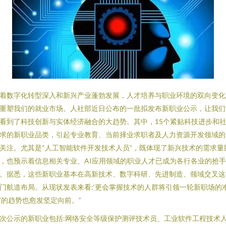
着数字化转型深入和新兴产业蓬勃发展，人才培养与职业环境的双向变化
重塑我们的就业市场。人社部近日公布的一批拟发布新职业公示，让我们
看到了科技创新与实体经济融合的大趋势。其中，15个紧贴科技进步和
求的新职业品类，引起专业教育、当前择业求职者及人力资源开发领域的
关注。尤其是“人工智能软件开发技术人员”，既体现了新兴技术的需求量
，也预示着信息相关专业、AI应用领域的职业人才已成为各行各业的抢
。据悉，这些新职业基本在高新技术、数字科研、先进制造、领域交叉这
门航道布局。从现状发表来看:‘更会掌握技术的人群将引领一轮新职场的
’的趋势也愈发坚定向前。”
次公示的新职业包括:网络安全等级保护测评技术员、工业软件工程技术